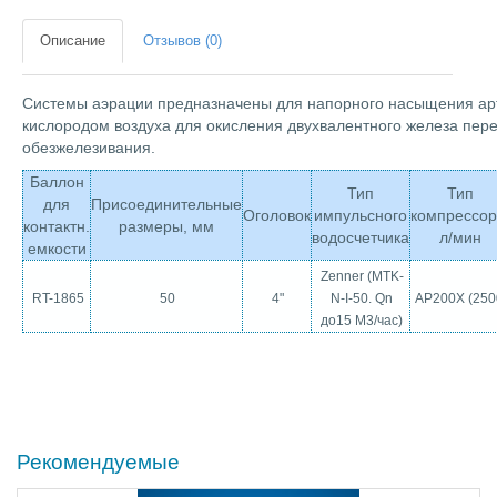
Описание
Отзывов (0)
Системы аэрации предназначены для напорного насыщения ар
кислородом воздуха для окисления двухвалентного железа пер
обезжелезивания.
Баллон
Тип
Тип
для
Присоединительные
Оголовок
импульсного
компрессор
контактн.
размеры, мм
водосчетчика
л/мин
емкости
Zenner (MTK-
RT-1865
50
4"
N-I-50. Qn
AP200Х (250
до15 М3/час)
Рекомендуемые