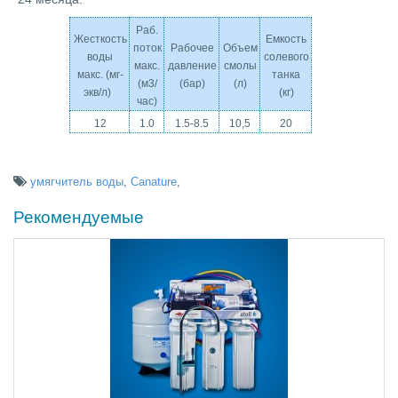
Раб.
Жесткость
Емкость
поток
Рабочее
Объем
воды
солевого
макс.
давление
смолы
макс. (мг-
танка
(м3/
(бар)
(л)
экв/л)
(кг)
час)
12
1.0
1.5-8.5
10,5
20
умягчитель воды
,
Canature
,
Рекомендуемые