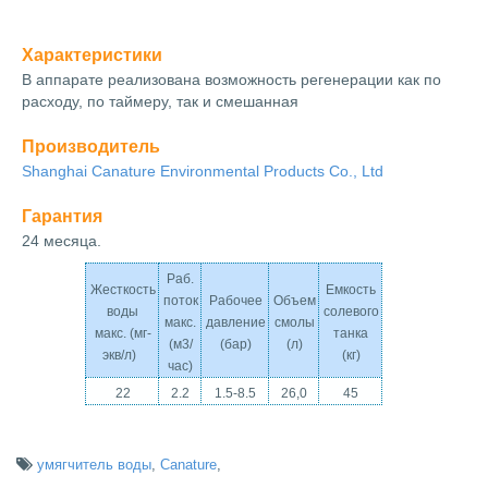
Характеристики
В аппарате реализована возможность регенерации как по
расходу, по таймеру, так и смешанная
Производитель
Shanghai Canature Environmental Products Co., Ltd
Гарантия
24 месяца.
Раб.
Жесткость
Емкость
поток
Рабочее
Объем
воды
солевого
макс.
давление
смолы
макс. (мг-
танка
(м3/
(бар)
(л)
экв/л)
(кг)
час)
22
2.2
1.5-8.5
26,0
45
умягчитель воды
,
Canature
,